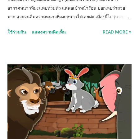
อากาศหนาวหิมะแทบท่วมหัว แต่พอเข้าหน้าร้อน บอกเลยว่าสวย
มาก สวยจนลืมความหนาวที่เคยหนาวไปเลยค่ะ เมืองนี้ไม่วุ่นวาย
ผู้คนใจดี มีแต่ความสโลว์ไลฟ์แบบอบอุ่นๆ เหมือนทุกคนในเมืองรู้จัก
ใช้ร่วมกัน
แสดงความคิดเห็น
READ MORE »
กันหมดเลย แต่ก็ยังมีห้าง ร้านกาแฟ โรงพยาบาลดีๆ และพื้นที่
ธรรมชาติเพียบ! บิสมาร์ค (Bismarck) อาจไม่ใช่เมืองที่ติดลิสต์ท่อง
เที่ยวยอดนิยมของอเมริกา ไม่มีตึกสูง ไม่มีแสงสี ไม่มีแลนด์มาร์กอ
ลังการ แต่สิ่งที่เมืองนี้มี คือ พื้นที่หายใจ ความสงบ และกิจกรรม
เรียบง่ายที่ทำแล้วรู้สึกดี! ยิ่งถ้าใครชอบธรรมชาติ ชอบกิจกรรม
กลางแจ้ง หรือเที่ยวกับครอบครัวจะยิ่งหลงรักเมืองนี้ง่ายๆ เอาได้ค่ะ
จะว่าเงียบก็เงียบดี จะว่าเหงาก็มีบ้าง แต่เป็นเมืองที่อยู่แล้วรู้สึก
ปลอดภัย เรียบง่าย และเหมือนชีวิตได้พักหายใจยาวๆ ⭐ เมืองบิสมา
ร์ค (Bismarck) เป็นยังไง? เป็นเมืองหลวงของรัฐนอร์ท ดาโกต้า
(North Dakota) เมืองสงบ ผู้คนเป็นมิตร ชีวิตสโลว์ไลฟ์ แต่มีครบ
ทุกอย่างที่ต้องการ อากาศ หนาวจัดมาก ฤดูหน...