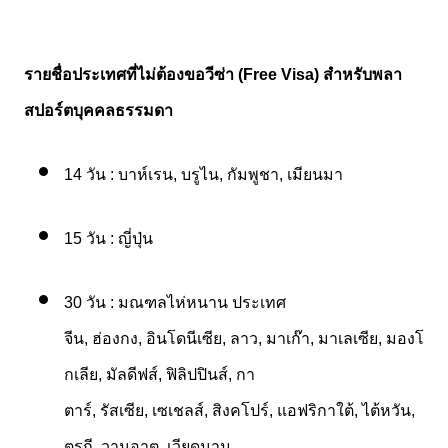
รายชื่อประเทศที่ไม่ต้องขอวีซ่า
(Free Visa)
สำหรับพลา
สปอร์ตบุคคลธรรมดา
14
วัน
:
บาห์เรน
,
บรูไน
,
กัมพูชา
,
เมียนมา
15
วัน
:
ญี่ปุ่น
30
วัน
:
มณฑลไห่หนาน
ประเทศ
จีน
,
ฮ่องกง
,
อินโดนีเซีย
,
ลาว
,
มาเก๊า
,
มาเลเซีย
,
มองโ
กเลีย
,
มัลดีฟส์
,
ฟิลิปปินส์
,
กา
ตาร์
,
รัสเซีย
,
เซเชลส์
,
สิงคโปร์
,
แอฟริกาใต้
,
ไต้หวัน
,
ตุรกี
,
วานูอาตู
,
เวียดนาม