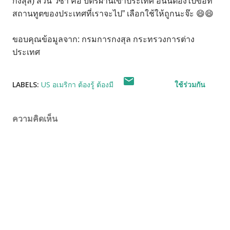
กงสุล
)
ส่วน
วีซ่า
คือ
บัตรผ่านเข้าประเทศ
อันนี้ต้องไปขอที่
สถานทูตของประเทศที่เราจะไป
”
เลือกใช้ให้ถูกนะจ๊ะ
😄😄
ขอบคุณข้อมูลจาก
:
กรมการกงสุล
กระทรวงการต่าง
ประเทศ
LABELS:
US อเมริกา ต้องรู้ ต้องมี
ใช้ร่วมกัน
ความคิดเห็น