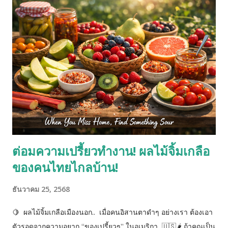
ฟอร์ ฟู๊ด. เหล่าสัตว์ป่าและนกนานาชนิด ต่างอาศัยอยู่ด้วยกันอย่าง
ผาสุข. ไม่มีสัตว์ใหญ่นักล่าไล่ฆ่าสัตว์ตัวเล็กๆ เป็นอาหารเลย หรือ
แม้กระทั่งพวกนกนักฆ่าเอง ก็ไม่ล่าอาหารเช่นกัน. However, there
was one exception, and that was the king of the jungle- an
evil lion. The lion hunted around the forest at all times and
killed animals for food. ฮาวเอฟเวอร์, แธร์ วอส วัน เอ็กเซ็บชั่น,
แอนด์ แธท วอส เดอะ คิง ออฟ เดอะ จังเกิ้ล- อัน อีวิ้ว ไลออน. เดอะ
ไลออน ฮัน...
ต่อมความเปรี้ยวทำงาน! ผลไม้จิ้มเกลือ
ของคนไทยไกลบ้าน!
ธันวาคม 25, 2568
🍋 ผลไม้จิ้มเกลือเมืองนอก.. เมื่อคนอิสานตาดำๆ อย่างเรา ต้องเอา
ตัวรอดจากความอยาก “ของเปรี้ยวๆ” ในอเมริกา 🇺🇸🌶️ ถ้าคุณเป็น