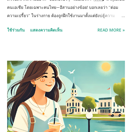
คนเอเชีย โดยเฉพาะคนไทย—อีสานอย่างข้อย! บอกเลยว่า “ต่อม
ความเปรี้ยว” ในร่างกาย ต้องถูกฝึกใช้งานมาตั้งแต่ยังบ่ฮู้ความ
แน่นอน โตมากับมะม่วงดิบ มะยม ฝรั่งจิ้มพริกเกลือ เปรี้ยวจน
ใช้ร่วมกัน
แสดงความคิดเห็น
READ MORE »
ตาเหลือก แต่ใจกะยังยิ้มได้อยู่เด้อจร้า 😆 เราโตมากับ.. ✅ มะม่วงดิบ
จิ้มพริกเกลือ ✅ มะยมหน้าบ้าน ✅ ฝรั่งรถเข็น ✅ น้ำปลาหวานถุง
เล็กๆ ✅ กินไป น้ำลายแตกไป แต่มีความสุขมาก 😭 พอวันหนึ่งต้อง
ย้ายมาอยู่ “ อเมริกา” ทุกอย่างดูดีหมด ซูเปอร์มาร์เก็ตใหญ่ๆ ผลไม้
ลูกโต สีสวย ดูแพง แต่พอกัดเข้าไปคำแรกเท่านั้นแหละ… “หวาน”
“หวานอีกแล้ว” “หวานนนนน.. หวาน!” มะม่วงมีนะ …แต่เป็นมะม่วง
สุก❌ ฝรั่งก็มี …แต่หวานกรอบแบบไม่ต้องจิ้มอะไร❌ มะยม?…
ขอโทษค่ะ ไม่รู้จัก 😅 ชีวิตคนอิสานตาดำๆ อย่างข้อยจึงเริ่มภารกิจ
ใหม่ ตามหาผลไม้เปรี้ยว ตัดต่อมเปรี้ยวปาก! 🌶️ ผลไม้เมืองนอก 20
อย่าง ตัวแทนผลไม้เปรี้ยว จิ้มพริกเกลือแบบคนอิสานไกลบ้าน บาง
อย่างเปรี้ยวจริง บางอย่างเปรี้ยวปลอม แค่หาได้ในอเมริกา …
ถือว่า...