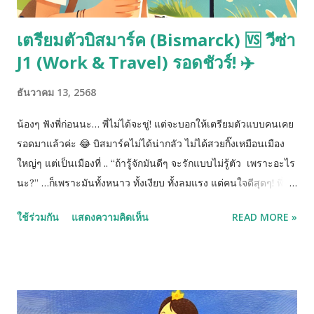
เตรียมตัวบิสมาร์ค (Bismarck) 🆚 วีซ่า
J1 (Work & Travel) รอดชัวร์! ✈️
ธันวาคม 13, 2568
น้องๆ ฟังพี่ก่อนนะ… พี่ไม่ได้จะขู่! แต่จะบอกให้เตรียมตัวแบบคนเคย
รอดมาแล้วค่ะ 😂 บิสมาร์คไม่ได้น่ากลัว ไม่ได้สวยกิ๊งเหมือนเมือง
ใหญ่ๆ แต่เป็นเมืองที่ .. “ถ้ารู้จักมันดีๆ จะรักแบบไม่รู้ตัว เพราะอะไร
นะ?” …ก็เพราะมันทั้งหนาว ทั้งเงียบ ทั้งลมแรง แต่คนใจดีสุดๆ! พี่พูด
เลยว่า ตอนพี่มาแรกๆ คือยืนงงในดงหิมะ ลมตีหน้า แถมรถไม่มี
ใช้ร่วมกัน
แสดงความคิดเห็น
READ MORE »
อาศัยเพื่อนลากไปทำงานทุกวัน 😅 แต่พออยู่เป็น! รู้ทาง! รู้เวลา! รู้วิธี
แต่งตัวเอาชีวิตรอด! …ชีวิตคือดีขึ้นแบบทันตาเห็น! โพสต์นี้พี่เลย
รวมทุกอย่างที่อยากให้ “น้องรู้ก่อนจะบินมา” เพื่อไม่ต้องมายืนคิดใน
ใจว่า… “เอ๊ะ นี่เรามาฝึกงาน หรือมาฝึกความแกร่งของชีวิตคะพี่?”
🤣 ✅ 📌 เหมาะกับ J1 / Work / Seasonal /ผู้มาเริ่มต้นชีวิตใหม่ 1.