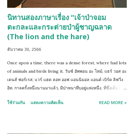
นิทานสองภาษาเรื่อง “เจ้าป่าจอม
ตะกละและกระต่ายป่าผู้ชาญฉลาด
(The lion and the hare)
ธันวาคม 30, 2566
Once upon a time, there was a dense forest, where had lots
of animals and birds living it. วันซ์ อัพพอน อะ ไทม์, แธร์ วอส อะ
เดนส์ ฟอร์เรส, แวร์ แฮด ลอท ออฟ แอนนิมอล แอนด์ เบิร์ด ลิฟวิ่ง
อิท. กาลครั้งหนึ่งนานมาแล้ว, มีป่าหนาทึบอยู่แห่งหนึ่ง, ที่ซึ่งเต็มไป
ด้วยสัตว์ป่าและนกต่างๆ นานาชนิด อาศัยอยู่ในนั้น. All the
ใช้ร่วมกัน
แสดงความคิดเห็น
READ MORE »
animals and birds lived in perfect harmony. No bigger
animal or bird ever killed a smaller one for food. ออล เดอะ
แอนนิมอล แอนด์ เบิร์ด ลิฟต์-ดึด อิน เพอเฟคท์ ฮาร์มโมนี่. โน บิ๊ก
เกอร์ แอนนิมอล ออร์ เบิร์ด เอฟเวอร์ คิว-ดึด อะ สมอลเลอร์ วัน