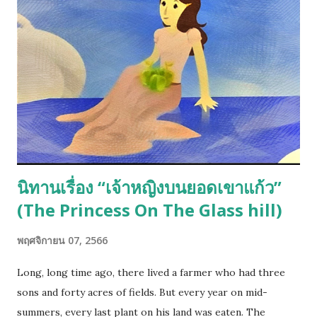
เตรียมใจเรื่องอากาศก่อนอย่างแรก 🌨️ บิสมาร์ค (Bismarck) หนาว
จริง หนาวจัดแบบติดลบสองหลัก หิมะยาวหลายเดือน ลมแรงมาก
เดินแล้วน้ำตาไหลเป็นเรื่องปกติ 👉 มาถึงให้รีบซื้อเสื้อหนาวดีๆ ที่
ร้านในพื้นที่ เช่น Scheels, Kohl’s จะอุ่นกว่าเสื้อจากไทย (ร้าน
ของใช้มือสองของดีๆ ก็มีนะค่ะ) 📍 น้องๆ ฟังพี่ก่อน… บิสมาร์ค ไม่ได้
มีแต่โลกน้ำแข็งนะ! 😂 ?...
นิทานเรื่อง “เจ้าหญิงบนยอดเขาแก้ว”
(The Princess On The Glass hill)
พฤศจิกายน 07, 2566
Long, long time ago, there lived a farmer who had three
sons and forty acres of fields. But every year on mid-
summers, every last plant on his land was eaten. The